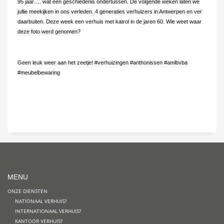
95 jaar…. wat een geschiedenis ondertussen. De volgende weken laten we
jullie meekijken in ons verleden. 4 generaties verhuizers in Antwerpen en ver
daarbuiten. Deze week een verhuis met katrol in de jaren 60. Wie weet waar
deze foto werd genomen?
Geen leuk weer aan het zeetje! #verhuizingen #anthonissen #amlbvba
#meubelbewaring
MENU
ONZE DIENSTEN
NATIONAAL VERHUIS?
INTERNATIONAAL VERHUIS?
KANTOOR VERHUIS?