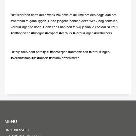
Niet iedereen heeft deze week vakantie of de luxe om een dagje aan het
zwembad te gaan liggen. Onze jongens hebben deze week nog tientallen
verhuizingen te doen. Denk eens aan hen terwijl je van je cocktail slurpt ?
#anthonissen #hittegolf #respect #verhuis #verhuizingen #verhuizers
Dit zijn toch echt pareltjes! #antwerpen #anthonissen #verhuizingen
#verhuisfirma #lift #antiek #datmakenzenimeer
MENU
ONZE DIENSTEN