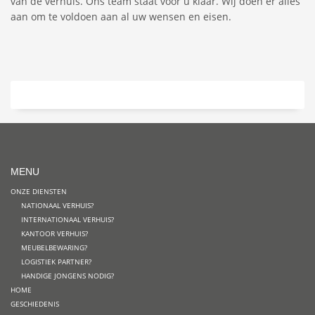
van de verhuis. Ons team staat voor u klaar. Wij doen er alles
aan om te voldoen aan al uw wensen en eisen.
MENU
ONZE DIENSTEN
NATIONAAL VERHUIS?
INTERNATIONAAL VERHUIS?
KANTOOR VERHUIS?
MEUBELBEWARING?
LOGISTIEK PARTNER?
HANDIGE JONGENS NODIG?
HOME
GESCHIEDENIS